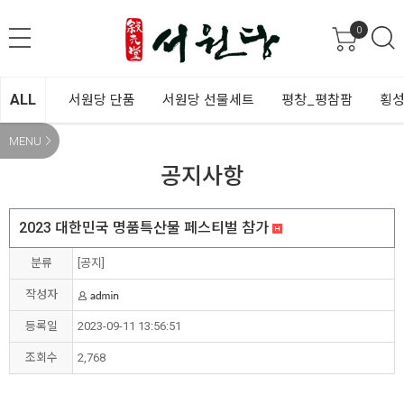
0
ALL
서원당 단품
서원당 선물세트
평창_평참팜
횡성
MENU
공지사항
2023 대한민국 명품특산물 페스티벌 참가
분류
[공지]
작성자
등록일
2023-09-11 13:56:51
조회수
2,768