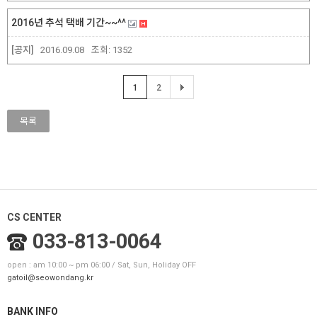
2016년 추석 택배 기간~~^^
[공지]
2016.09.08
조회:
1352
1
2
목록
CS CENTER
033-813-0064
open : am 10:00 ~ pm 06:00 / Sat, Sun, Holiday OFF
gatoil@seowondang.kr
BANK INFO