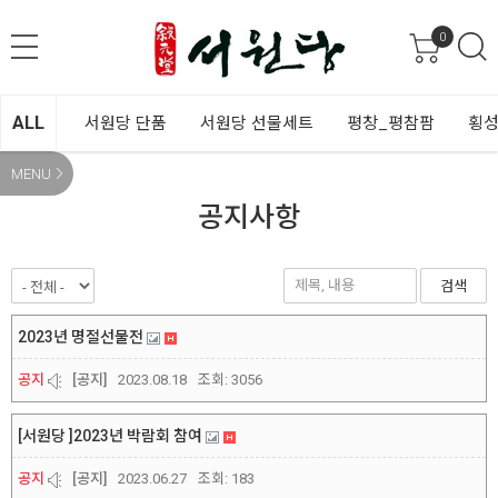
0
ALL
서원당 단품
서원당 선물세트
평창_평참팜
횡성
MENU
공지사항
검색
2023년 명절선물전
공지
[공지]
2023.08.18
조회:
3056
[서원당 ]2023년 박람회 참여
공지
[공지]
2023.06.27
조회:
183