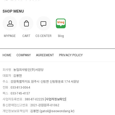
SHOP MENU
MYPAGE
CART
CS CENTER
blog
HOME
COMPANY
AGREEMENT
PRIVACY POLICY
회사명 :
농업회사법인(주)서원당
대표자 :
김봉현
주소 :
강원특별자치도 원주시 신림면 신림황둔로 174 서원당
전화 :
033-813-0064
팩스 :
033-745-4157
사업자등록번호 :
380-87-02225
[사업자정보확인]
통신판매업신고번호 :
2021-강원원주-01062
개인정보보호책임자 :
김봉현 (
gatoil@seowondang.kr
)