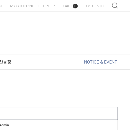
N
MY SHOPPING
ORDER
CART
CS CENTER
0
산농장
NOTICE & EVENT