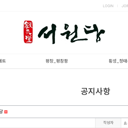
LOGIN
JOI
세트
평창_평참팜
횡성_청태
공지사항
원당
작성자