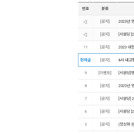
번호
분류
[공지]
2023년
[공지]
[서원당 ]
11
[공지]
2023 
현재글
[공지]
6시 내고
9
[이벤트]
[서원당]
8
[공지]
2023년
7
[공지]
[서원당]
6
[공지]
[서원당 ]
5
[공지]
(정상화 