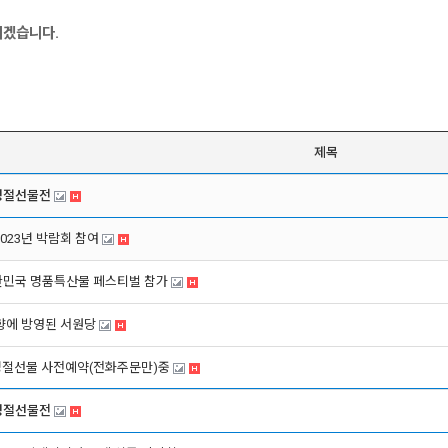
리겠습니다.
제목
 명절선물전
2023년 박람회 참여
대한민국 명품특산물 페스티벌 참가
향에 방영된 서원당
명절선물 사전예약(전화주문만)중
 명절선물전