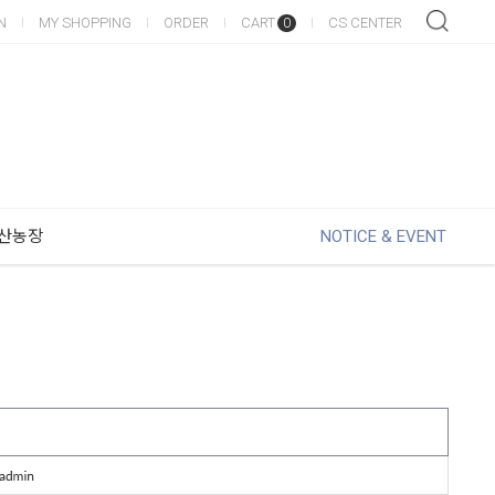
N
MY SHOPPING
ORDER
CART
CS CENTER
0
산농장
NOTICE & EVENT