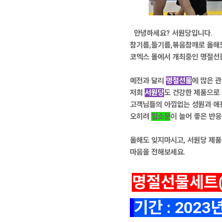
안녕하세요? 서원당입니다.
참기름,들기름,볶음참깨로 올해
코엑스 몰에서 개최중인 명절선
예전과 달리
명절선물
에 많은 
저희
서원당
도 건강한 제품으로
고객님들의 아낌없는 성원과 애
오히려
입소문
이 늘어 좋은 반
올해도 잊지마시고, 서원당 제
마음을 전해보세요.
명절선물세트(
기간 : 2023