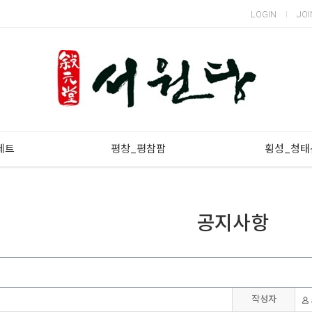
LOGIN
JOI
세트
평창_평참팜
횡성_청태
공지사항
작성자