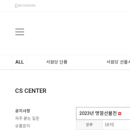
검색
BOOKMARK
ALL
서원당 단품
서원당 선물
CS CENTER
공지사항
2023년 명절선물전
자주 묻는 질문
분류
[공지]
상품문의