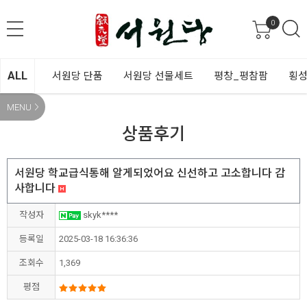
0
ALL
서원당 단품
서원당 선물세트
평창_평참팜
횡성
MENU
상품후기
서원당 학교급식통해 알게되었어요 신선하고 고소합니다 감
사합니다
작성자
skyk****
등록일
2025-03-18 16:36:36
조회수
1,369
평점