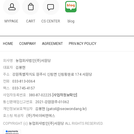
MYPAGE
CART
CS CENTER
blog
HOME
COMPANY
AGREEMENT
PRIVACY POLICY
회사명 :
농업회사법인(주)서원당
대표자 :
김봉현
주소 :
강원특별자치도 원주시 신림면 신림황둔로 174 서원당
전화 :
033-813-0064
팩스 :
033-745-4157
사업자등록번호 :
380-87-02225
[사업자정보확인]
통신판매업신고번호 :
2021-강원원주-01062
개인정보보호책임자 :
김봉현 (
gatoil@seowondang.kr
)
호스팅 제공자 :
(주)가비아씨엔에스
COPYRIGHT (c)
농업회사법인(주)서원당
ALL RIGHTS RESERVED.