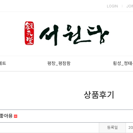
LOGIN
JOI
세트
평창_평참팜
횡성_청태
상품후기
 좋아용
등록일
20