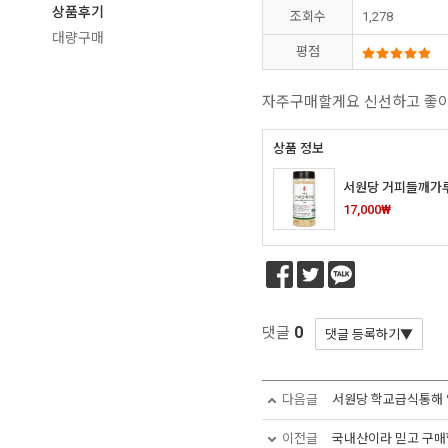
상품후기
조회수
1,278
대량구매
평점
자주구매할게요 신선하고 좋
상품 정보
서원당 거피들깨가루 
17,000₩
0
댓글
다음글
서원당 학교급식통해 
이전글
국내산이라 믿고 구