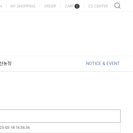
N
MY SHOPPING
ORDER
CART
CS CENTER
0
산농장
NOTICE & EVENT
25-03-18 16:36:36