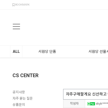
검색
BOOKMARK
ALL
서원당 단품
서원당 선물
CS CENTER
공지사항
자주구매할게요 신선하고
자주 묻는 질문
작성자
skyk****
상품문의