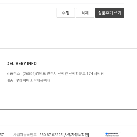
수정
삭제
상품후기
쓰기
DELIVERY INFO
반품주소 :
(26506)강원도 원주시 신림면 신림황둔로 174 서원당
배송 : 롯데택배 & 우체국택배
157
사업자등록번호 :
380-87-02225
[사업자정보확인]